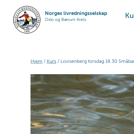
Skip
Skip
Skip
to
to
to
Norges livredningsselskap
Ku
Oslo og Bærum Krets
primary
main
footer
navigation
content
Hjem
/
Kurs
/ Lovisenberg torsdag 18.30 Småbarn