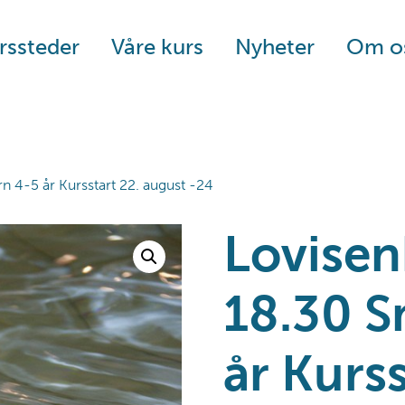
rssteder
Våre kurs
Nyheter
Om o
 4-5 år Kursstart 22. august -24
Lovisen
18.30 S
år Kurss