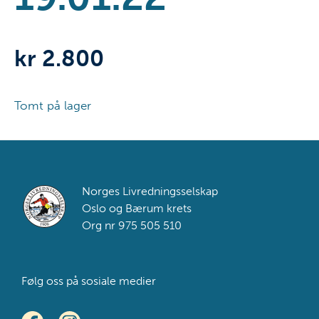
kr
2.800
Tomt på lager
Footer
Norges Livredningsselskap
Oslo og Bærum krets
Org nr 975 505 510
Følg oss på sosiale medier