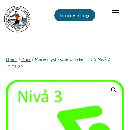
Skip
Skip
Skip
to
to
to
Innmelding
primary
main
footer
navigation
content
Hjem
/
Kurs
/ Marienlyst skole onsdag 17.55 Nivå 3
19.01.22