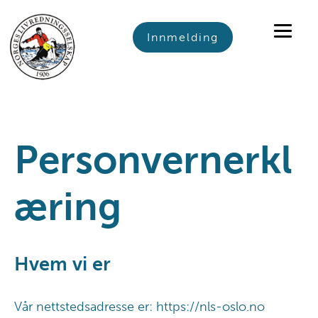
Skip
Skip
Skip
to
to
to
Innmelding
primary
main
footer
navigation
content
Personvernerkl
æring
Hvem vi er
Vår nettstedsadresse er: https://nls-oslo.no