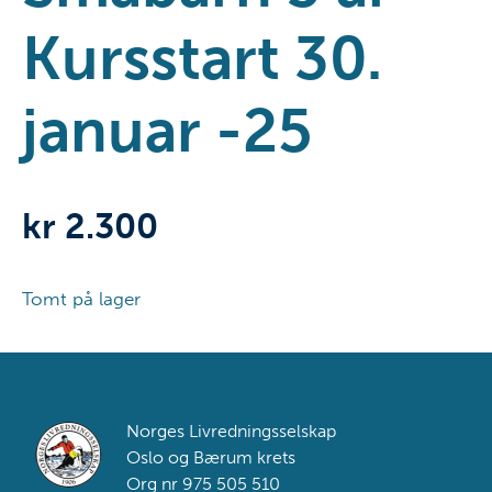
Kursstart 30.
januar -25
kr
2.300
Tomt på lager
Footer
Norges Livredningsselskap
Oslo og Bærum krets
Org nr 975 505 510