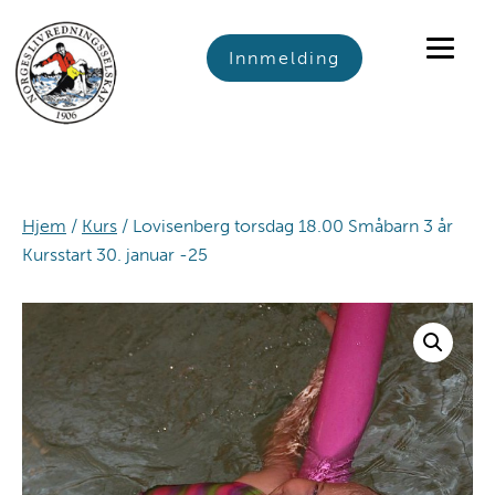
Skip
Skip
Skip
to
to
to
Innmelding
primary
main
footer
navigation
content
Hjem
/
Kurs
/ Lovisenberg torsdag 18.00 Småbarn 3 år
Kursstart 30. januar -25