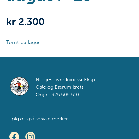
kr
2.300
Tomt på lager
Footer
Norges Livredningsselskap
Oslo og Bærum krets
Org nr 975 505 510
Følg oss på sosiale medier