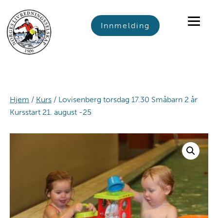
Skip
Skip
Skip
to
to
to
Innmelding
primary
main
footer
navigation
content
Hjem
/
Kurs
/ Lovisenberg torsdag 17.30 Småbarn 2 år
Kursstart 21. august -25