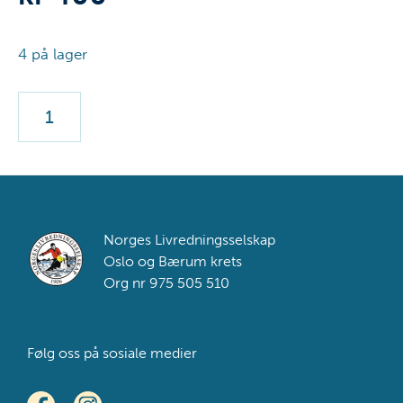
4 på lager
Årlig
prøve
livredning
25.
oktober
antall
Footer
Norges Livredningsselskap
Oslo og Bærum krets
Org nr 975 505 510
Følg oss på sosiale medier