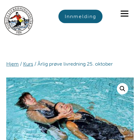
Skip
Skip
Skip
to
to
to
Innmelding
primary
main
footer
navigation
content
Hjem
/
Kurs
/ Årlig prøve livredning 25. oktober