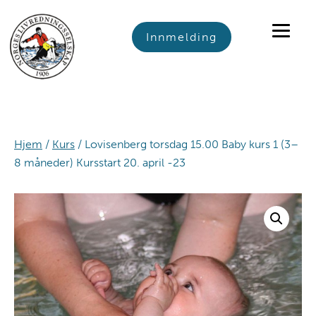
Skip
Skip
Skip
to
to
to
Innmelding
primary
main
footer
navigation
content
Hjem
/
Kurs
/ Lovisenberg torsdag 15.00 Baby kurs 1 (3–
8 måneder) Kursstart 20. april -23