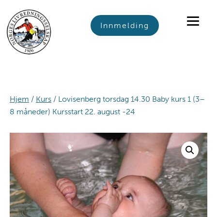
Skip
Skip
Skip
to
to
to
Innmelding
primary
main
footer
navigation
content
Hjem
/
Kurs
/ Lovisenberg torsdag 14.30 Baby kurs 1 (3–
8 måneder) Kursstart 22. august -24