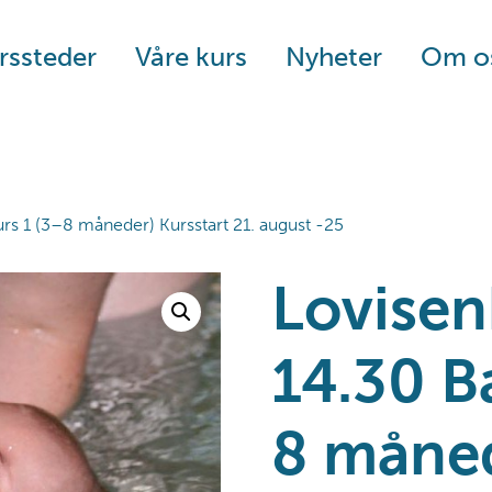
rssteder
Våre kurs
Nyheter
Om o
rs 1 (3–8 måneder) Kursstart 21. august -25
Lovisen
14.30 B
8 måned