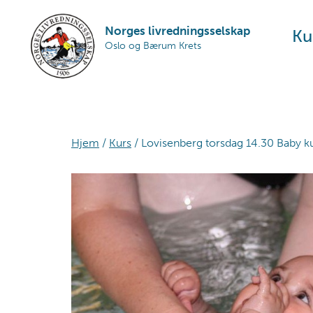
Skip
Skip
Skip
to
to
to
Norges livredningsselskap
Ku
Oslo og Bærum Krets
primary
main
footer
navigation
content
Hjem
/
Kurs
/ Lovisenberg torsdag 14.30 Baby ku