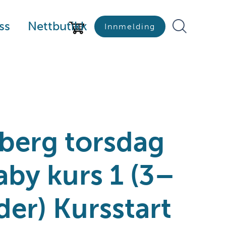
ss
Nettbutikk
Innmelding
berg torsdag
aby kurs 1 (3–
er) Kursstart