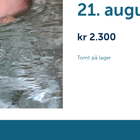
21. aug
kr
2.300
Tomt på lager