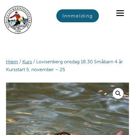
Skip
Skip
Skip
to
to
to
Innmelding
primary
main
footer
navigation
content
Hjem
/
Kurs
/ Lovisenberg onsdag 18.30 Småbarn 4 år
Kursstart 5. november – 25