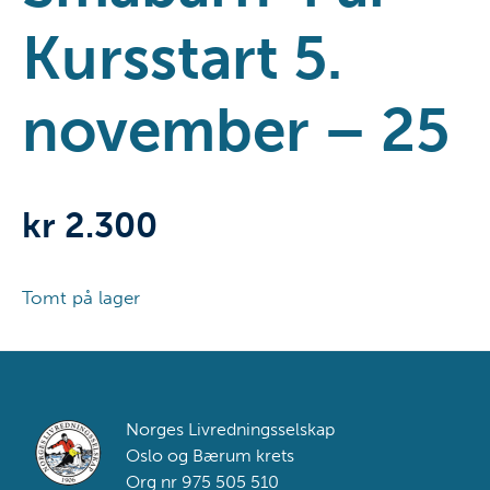
Kursstart 5.
november – 25
kr
2.300
Tomt på lager
Footer
Norges Livredningsselskap
Oslo og Bærum krets
Org nr 975 505 510