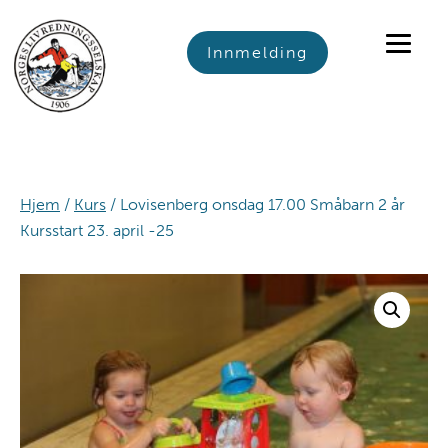
Skip
Skip
Skip
to
to
to
Innmelding
primary
main
footer
navigation
content
Hjem
/
Kurs
/ Lovisenberg onsdag 17.00 Småbarn 2 år
Kursstart 23. april -25