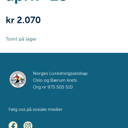
kr
2.070
Tomt på lager
Footer
Norges Livredningsselskap
Oslo og Bærum krets
Org nr 975 505 510
Følg oss på sosiale medier