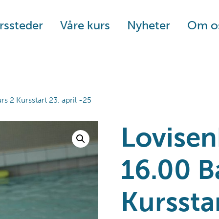
rssteder
Våre kurs
Nyheter
Om o
 2 Kursstart 23. april -25
Lovise
16.00 B
Kursstar