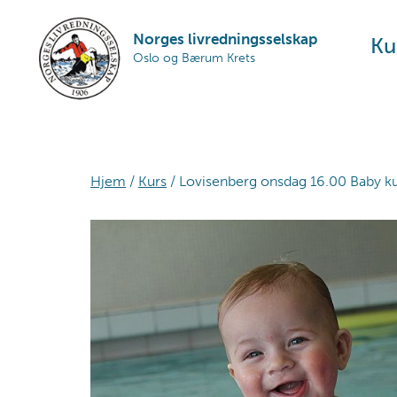
Skip
Skip
Skip
to
to
to
Norges livredningsselskap
Ku
Oslo og Bærum Krets
primary
main
footer
navigation
content
Hjem
/
Kurs
/ Lovisenberg onsdag 16.00 Baby kurs