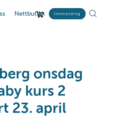
ss
Nettbutikk
Innmelding
nberg onsdag
aby kurs 2
t 23. april