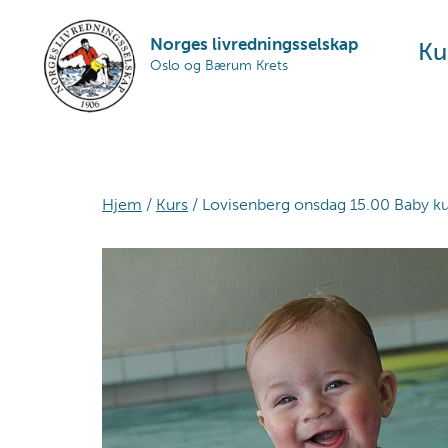
Skip
Skip
Skip
to
to
to
Norges livredningsselskap
Ku
Oslo og Bærum Krets
primary
main
footer
navigation
content
Hjem
/
Kurs
/ Lovisenberg onsdag 15.00 Baby kur