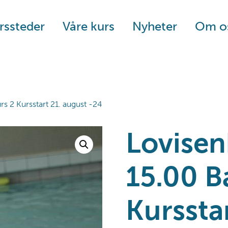
rssteder
Våre kurs
Nyheter
Om o
s 2 Kursstart 21. august -24
Lovise
15.00 B
Kurssta