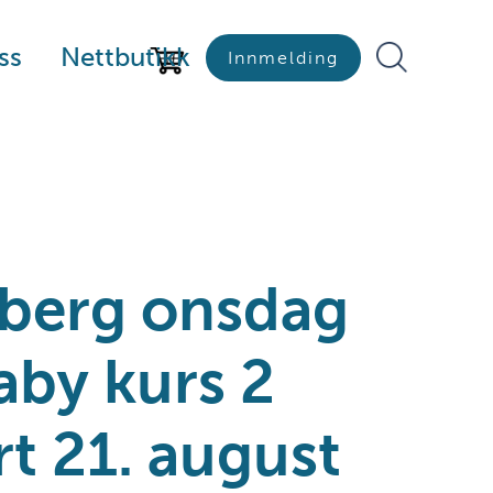
ss
Nettbutikk
Innmelding
nberg onsdag
aby kurs 2
rt 21. august