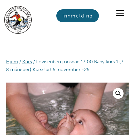
Skip
Skip
Skip
to
to
to
Innmelding
primary
main
footer
navigation
content
Hjem
/
Kurs
/ Lovisenberg onsdag 13.00 Baby kurs 1 (3–
8 måneder) Kursstart 5. november -25