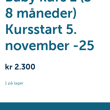
8 måneder)
Kursstart 5.
november -25
kr
2.300
1 på lager
Lovisenberg
onsdag