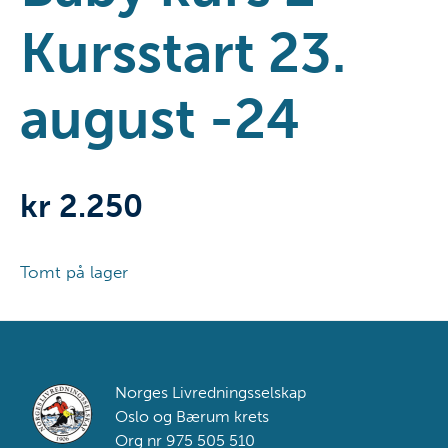
Kursstart 23.
august -24
kr
2.250
Tomt på lager
Footer
Norges Livredningsselskap
Oslo og Bærum krets
Org nr 975 505 510