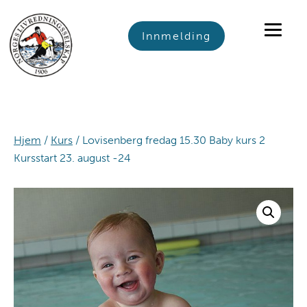
Skip
Skip
Skip
to
to
to
Innmelding
primary
main
footer
navigation
content
Hjem
/
Kurs
/ Lovisenberg fredag 15.30 Baby kurs 2
Kursstart 23. august -24