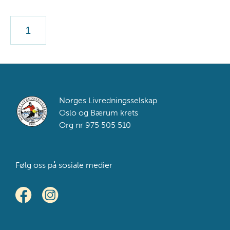
Livredningskurs
27.
januar
2026
antall
Footer
Norges Livredningsselskap
Oslo og Bærum krets
Org nr 975 505 510
Følg oss på sosiale medier