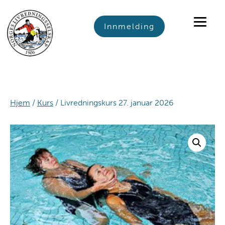
Skip
Skip
Skip
to
to
to
Innmelding
primary
main
footer
navigation
content
Hjem
/
Kurs
/ Livredningskurs 27. januar 2026