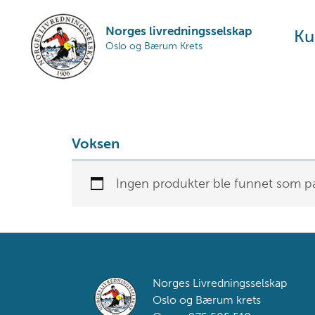
Skip
Skip
Skip
to
to
to
Norges livredningsselskap
Ku
Oslo og Bærum Krets
primary
main
footer
navigation
content
Voksen
Ingen produkter ble funnet som pa
Footer
Norges Livredningsselskap
Oslo og Bærum krets