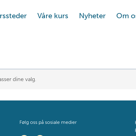
rssteder
Våre kurs
Nyheter
Om o
sser dine valg.
Følg oss på sosiale medier