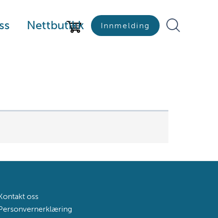
ss
Nettbutikk
Innmelding
Kontakt oss
Personvernerklæring