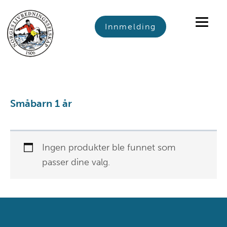
Skip
Skip
Skip
to
to
to
Innmelding
primary
main
footer
navigation
content
Småbarn 1 år
Ingen produkter ble funnet som
passer dine valg.