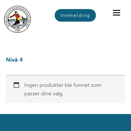
Skip
Skip
Skip
to
to
to
Innmelding
primary
main
footer
navigation
content
Nivå 4
Ingen produkter ble funnet som
passer dine valg.