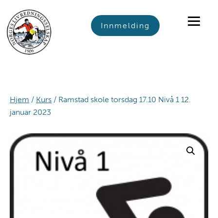
Skip
Skip
Skip
to
to
to
Innmelding
primary
main
footer
navigation
content
Hjem
/
Kurs
/ Ramstad skole torsdag 17.10 Nivå 1 12.
januar 2023