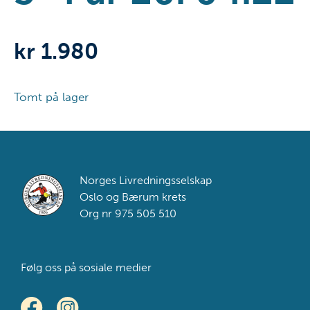
kr
1.980
Tomt på lager
Footer
Norges Livredningsselskap
Oslo og Bærum krets
Org nr 975 505 510
Følg oss på sosiale medier