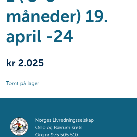
måneder) 19.
april -24
kr
2.025
Tomt på lager
Footer
Norges Livredningsselskap
Oslo og Bærum krets
Org nr 975 505 510