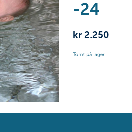
-24
kr
2.250
Tomt på lager