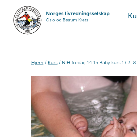
Skip
Skip
Skip
to
to
to
Norges livredningsselskap
Ku
Oslo og Bærum Krets
primary
main
footer
navigation
content
Hjem
/
Kurs
/ NIH fredag 14.15 Baby kurs 1 ( 3-