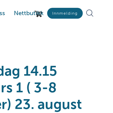
ss
Nettbutikk
Innmelding
dag 14.15
s 1 ( 3-8
) 23. august