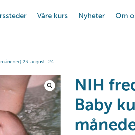
rssteder
Våre kurs
Nyheter
Om o
8 måneder) 23. august -24
NIH fre
Baby kur
måneder