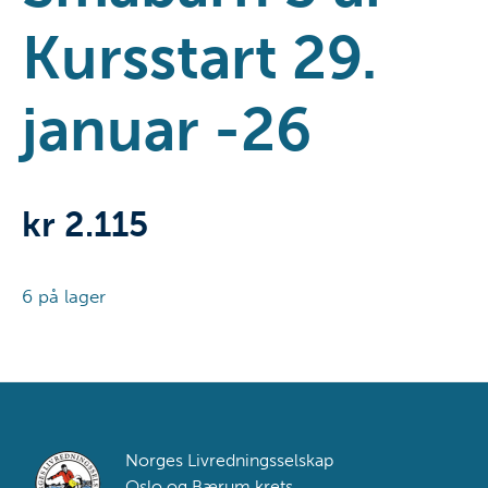
Kursstart 29.
januar -26
kr
2.115
6 på lager
Lovisenberg
torsdag
18.00
Småbarn
Footer
Norges Livredningsselskap
3
Oslo og Bærum krets