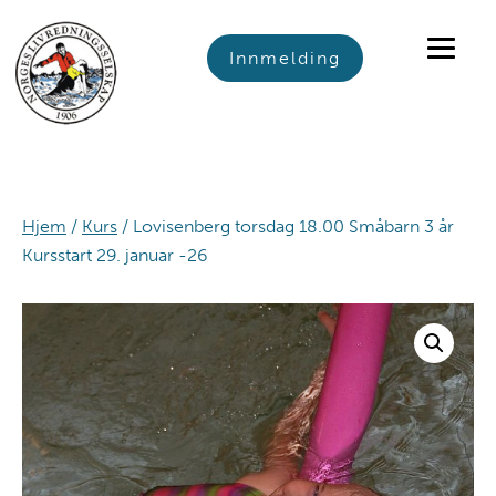
Skip
Skip
Skip
to
to
to
Innmelding
primary
main
footer
navigation
content
Hjem
/
Kurs
/ Lovisenberg torsdag 18.00 Småbarn 3 år
Kursstart 29. januar -26