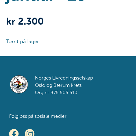
kr
2.300
Tomt på lager
Footer
Norges Livredningsselskap
Oslo og Bærum krets
Org nr 975 505 510
Følg oss på sosiale medier