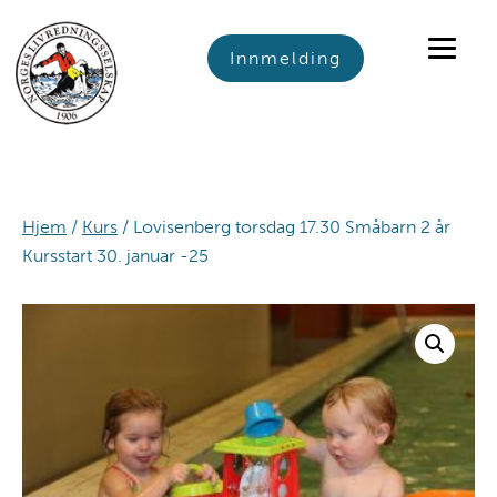
Skip
Skip
Skip
to
to
to
Innmelding
primary
main
footer
navigation
content
Hjem
/
Kurs
/ Lovisenberg torsdag 17.30 Småbarn 2 år
Kursstart 30. januar -25