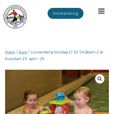
Skip
Skip
Skip
to
to
to
Innmelding
primary
main
footer
navigation
content
Hjem
/
Kurs
/ Lovisenberg torsdag 17.30 Småbarn 2 år
Kursstart 23. april -26