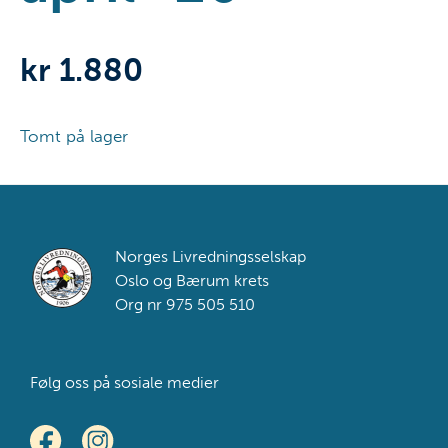
kr
1.880
Tomt på lager
Footer
Norges Livredningsselskap
Oslo og Bærum krets
Org nr 975 505 510
Følg oss på sosiale medier