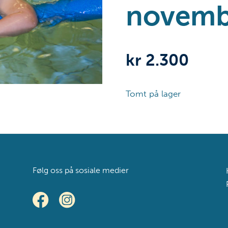
novemb
kr
2.300
Tomt på lager
Følg oss på sosiale medier