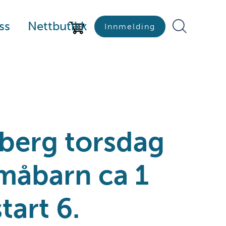
ss
Nettbutikk
Innmelding
berg torsdag
måbarn ca 1
tart 6.