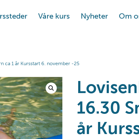
rssteder
Våre kurs
Nyheter
Om o
n ca 1 år Kursstart 6. november -25
Lovisen
16.30 S
år Kurss