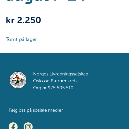
kr
2.250
Tomt på lager
Footer
Norges Livredningsselskap
Oslo og Bærum krets
Org nr 975 505 510
Følg oss på sosiale medier