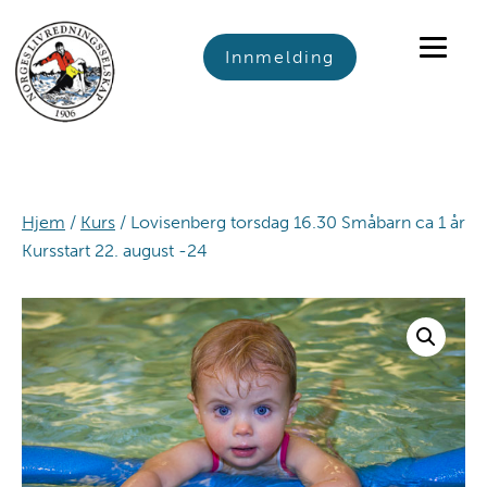
Skip
Skip
Skip
to
to
to
Innmelding
primary
main
footer
navigation
content
Hjem
/
Kurs
/ Lovisenberg torsdag 16.30 Småbarn ca 1 år
Kursstart 22. august -24