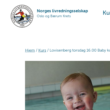
Skip
Skip
Skip
to
to
to
Norges livredningsselskap
Ku
Oslo og Bærum Krets
primary
main
footer
navigation
content
Hjem
/
Kurs
/ Lovisenberg torsdag 16.00 Baby ku