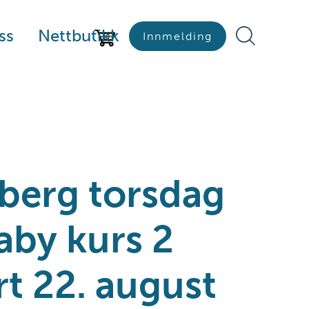
ss
Nettbutikk
Innmelding
berg torsdag
aby kurs 2
rt 22. august