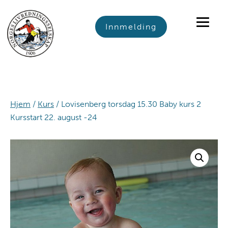
Skip
Skip
Skip
to
to
to
Innmelding
primary
main
footer
navigation
content
Hjem
/
Kurs
/ Lovisenberg torsdag 15.30 Baby kurs 2
Kursstart 22. august -24