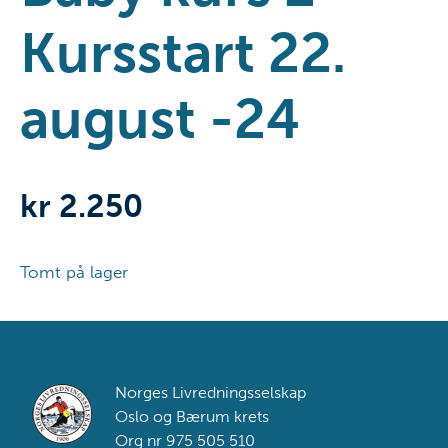
Kursstart 22.
august -24
kr
2.250
Tomt på lager
Footer
Norges Livredningsselskap
Oslo og Bærum krets
Org nr 975 505 510