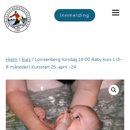
Skip
Skip
Skip
to
to
to
Innmelding
primary
main
footer
navigation
content
Hjem
/
Kurs
/ Lovisenberg torsdag 14.00 Baby kurs 1 (3–
8 måneder) Kursstart 25. april -24