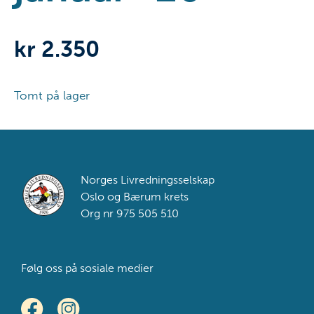
kr
2.350
Tomt på lager
Footer
Norges Livredningsselskap
Oslo og Bærum krets
Org nr 975 505 510
Følg oss på sosiale medier