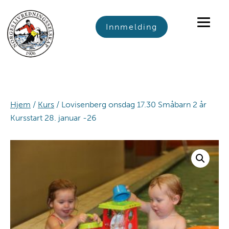
Skip
Skip
Skip
to
to
to
Innmelding
primary
main
footer
navigation
content
Hjem
/
Kurs
/ Lovisenberg onsdag 17.30 Småbarn 2 år
Kursstart 28. januar -26