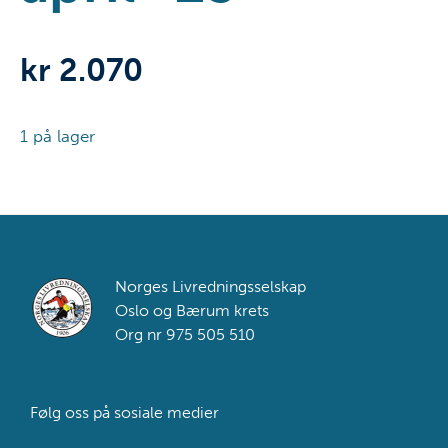
kr
2.070
1 på lager
Lovisenberg
onsdag
17.30
Småbarn
Footer
Norges Livredningsselskap
2
Oslo og Bærum krets
år
Org nr 975 505 510
Kursstart
23.
Følg oss på sosiale medier
april