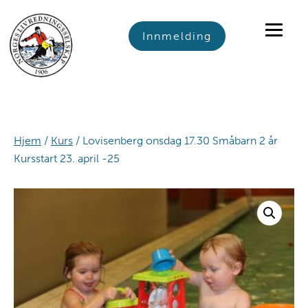
Skip
Skip
Skip
to
to
to
Innmelding
primary
main
footer
navigation
content
Hjem
/
Kurs
/ Lovisenberg onsdag 17.30 Småbarn 2 år
Kursstart 23. april -25