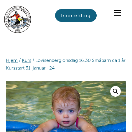
Skip
Skip
Skip
to
to
to
Innmelding
primary
main
footer
navigation
content
Hjem
/
Kurs
/ Lovisenberg onsdag 16.30 Småbarn ca 1 år
Kursstart 31. januar -24