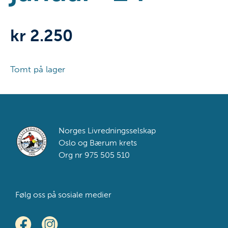
kr
2.250
Tomt på lager
Footer
Norges Livredningsselskap
Oslo og Bærum krets
Org nr 975 505 510
Følg oss på sosiale medier