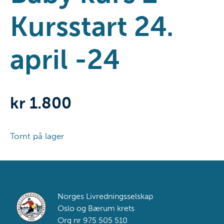
Kursstart 24.
april -24
kr
1.800
Tomt på lager
Footer
Norges Livredningsselskap
Oslo og Bærum krets
Org nr 975 505 510