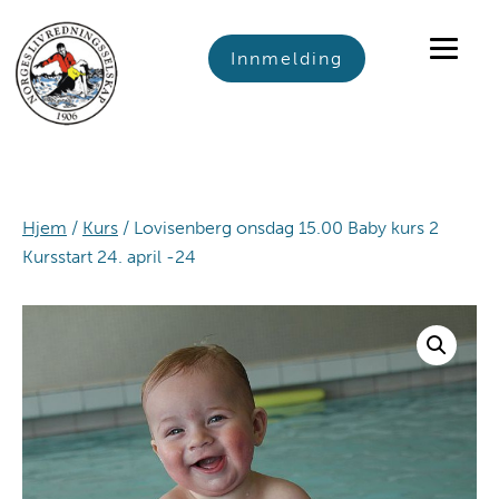
Skip
Skip
Skip
to
to
to
Innmelding
primary
main
footer
navigation
content
Hjem
/
Kurs
/ Lovisenberg onsdag 15.00 Baby kurs 2
Kursstart 24. april -24