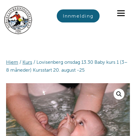
Skip
Skip
Skip
to
to
to
Innmelding
primary
main
footer
navigation
content
Hjem
/
Kurs
/ Lovisenberg onsdag 13.30 Baby kurs 1 (3–
8 måneder) Kursstart 20. august -25