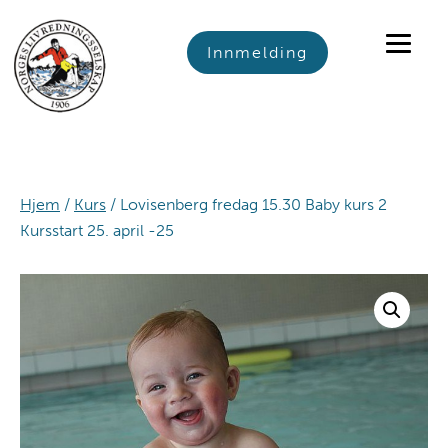
Skip
Skip
Skip
to
to
to
Innmelding
primary
main
footer
navigation
content
Hjem
/
Kurs
/ Lovisenberg fredag 15.30 Baby kurs 2
Kursstart 25. april -25