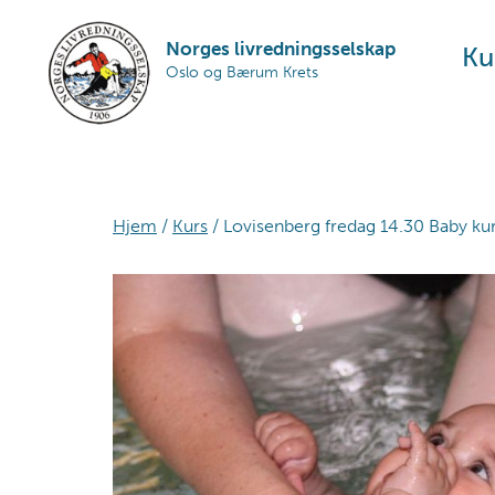
Skip
Skip
Skip
to
to
to
Norges livredningsselskap
Ku
Oslo og Bærum Krets
primary
main
footer
navigation
content
Hjem
/
Kurs
/ Lovisenberg fredag 14.30 Baby kur