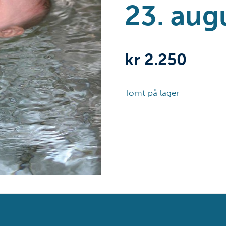
23. aug
kr
2.250
Tomt på lager