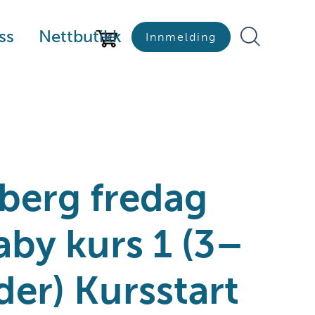
ss
Nettbutikk
Innmelding
berg fredag
aby kurs 1 (3–
er) Kursstart