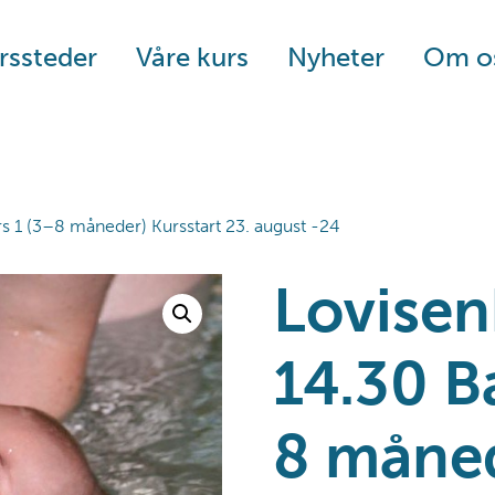
rssteder
Våre kurs
Nyheter
Om o
s 1 (3–8 måneder) Kursstart 23. august -24
Lovisen
14.30 B
8 måned