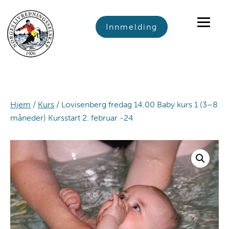
Skip
Skip
Skip
to
to
to
Innmelding
primary
main
footer
navigation
content
Hjem
/
Kurs
/ Lovisenberg fredag 14.00 Baby kurs 1 (3–8
måneder) Kursstart 2. februar -24