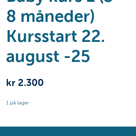
8 måneder)
Kursstart 22.
august -25
kr
2.300
1 på lager
Lovisenberg
fredag