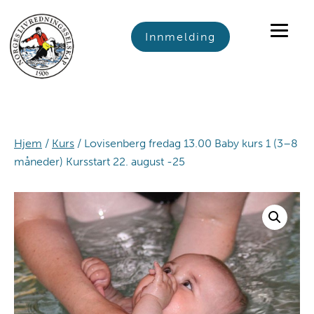
Skip
Skip
Skip
to
to
to
Innmelding
primary
main
footer
navigation
content
Hjem
/
Kurs
/ Lovisenberg fredag 13.00 Baby kurs 1 (3–8
måneder) Kursstart 22. august -25