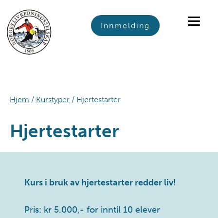
Skip
Skip
Skip
to
to
to
Innmelding
primary
main
footer
navigation
content
Hjem
/
Kurstyper
/ Hjertestarter
Hjertestarter
Kurs i bruk av hjertestarter redder liv!
Pris: kr 5.000,- for inntil 10 elever