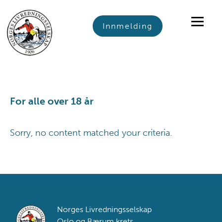
Skip
Skip
Skip
to
to
to
Innmelding
primary
main
footer
navigation
content
For alle over 18 år
Sorry, no content matched your criteria.
Footer
Norges Livredningsselskap
Oslo og Bærum krets